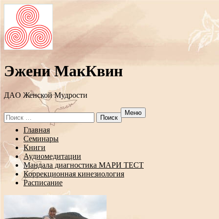
Эжени МакКвин
ДAO Женской Мудрости
Меню
Search
for:
Перейти
Главная
к
Семинары
содержанию
Книги
Аудиомедитации
Мандала диагностика МАРИ ТЕСТ
Коррекционная кинезиология
Расписание