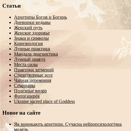
Статьи
Архетипы Богов и Богинь
Дневники ведьмы
Женский путь
Женское здоровье
Знаки и символы
Кинезиология
Лунные практики
Мандала диагностика
Лунный оракул
Места силы
Практики затмений
Стихотворные эссе
Чайная церемония
Семинары
Полезные видео
Фотогалерея
Ukraine sacred place of Goddess
Новое на сайте
Як виникають архетипи. Сучасна нейропсихологічна
модель