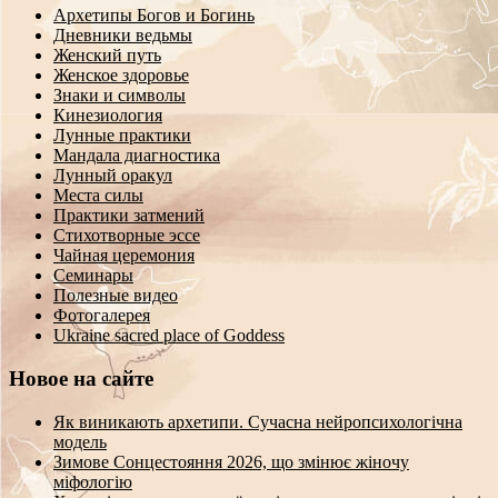
Архетипы Богов и Богинь
Дневники ведьмы
Женский путь
Женское здоровье
Знаки и символы
Кинезиология
Лунные практики
Мандала диагностика
Лунный оракул
Места силы
Практики затмений
Стихотворные эссе
Чайная церемония
Семинары
Полезные видео
Фотогалерея
Ukraine sacred place of Goddess
Новое на сайте
Як виникають архетипи. Сучасна нейропсихологічна
модель
Зимове Сонцестояння 2026, що змінює жіночу
міфологію