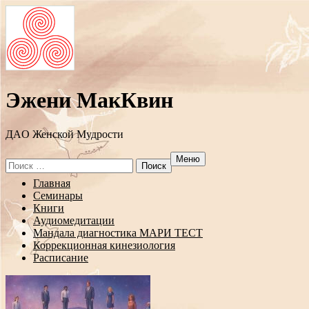
Эжени МакКвин
ДAO Женской Мудрости
Меню
Search
for:
Перейти
Главная
к
Семинары
содержанию
Книги
Аудиомедитации
Мандала диагностика МАРИ ТЕСТ
Коррекционная кинезиология
Расписание