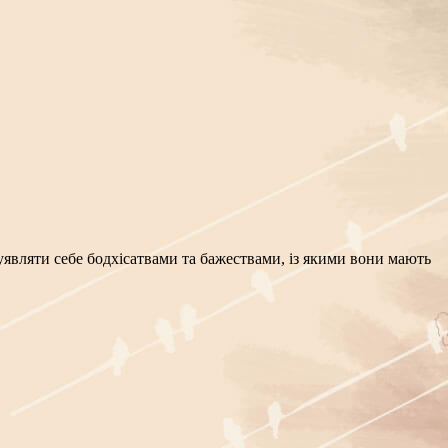
ь уявляти себе бодхісатвами та бажествами, із якими вони мають