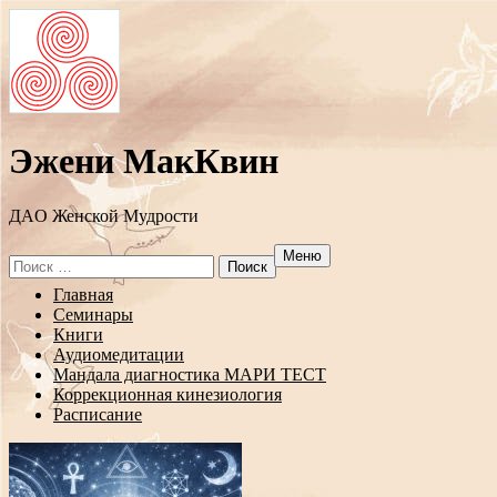
Эжени МакКвин
ДAO Женской Мудрости
Меню
Search
for:
Перейти
Главная
к
Семинары
содержанию
Книги
Аудиомедитации
Мандала диагностика МАРИ ТЕСТ
Коррекционная кинезиология
Расписание