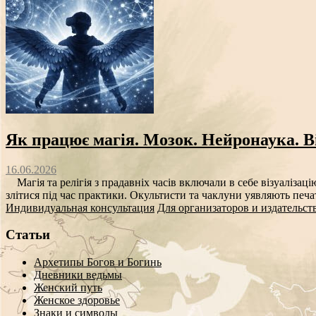
Як працює магія. Мозок. Нейронаука. Ві
16.06.2026
Магія та релігія з прадавніх часів включали в себе візуалізаці
злітися під час практики. Окультисти та чаклуни уявляють печат
Индивидуальная консультация
Для организаторов и издательст
Статьи
Архетипы Богов и Богинь
Дневники ведьмы
Женский путь
Женское здоровье
Знаки и символы