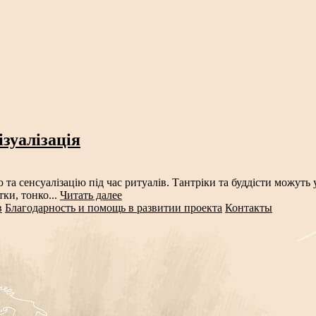
зуалізація
ю та сенсуалізацію під час ритуалів. Тантріки та буддісти можут
ки, тонко...
Читать далее
в
Благодарность и помощь в развитии проекта
Контакты