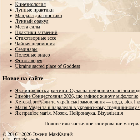
Кинезиология
Лунные практики
Мандала диагностика
Лунный оракул
Места силы
Практики затмений
Стихотворные эссе
Чайная церемония
Семинары
Полезные видео
Фотогалерея
Ukraine sacred place of Goddess
Новое на сайте
Як виникають архетипи. Сучасна нейропсихологічна мод
Зимове Сонцестояння 2026, що змінює жіночу міфологію
Хетські ритуали та українські замовляння — вода, віск і 
Магія Медеї та її паралеллі в українському традиційному 
Як працює магія. Мозок. Нейронаука. Візуалізація
Полное или частичное копирование материа
© 2016 - 2026 Эжени МакКвин®
SEO
-
ITKIN.studio