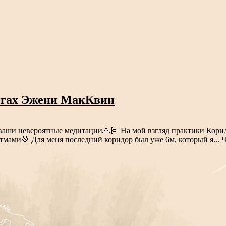
нигах Эжени МакКвин
 ваши невероятные медитации🙏🏻 На мой взгляд практики Корид
тмами💚 Для меня последний коридор был уже 6м, который я...
Ч