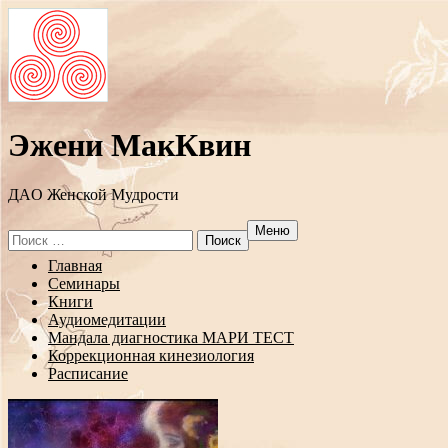
Эжени МакКвин
ДAO Женской Мудрости
Меню
Search
for:
Перейти
Главная
к
Семинары
содержанию
Книги
Аудиомедитации
Мандала диагностика МАРИ ТЕСТ
Коррекционная кинезиология
Расписание