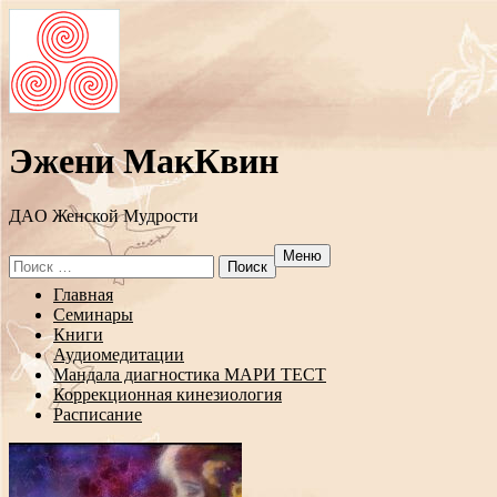
Эжени МакКвин
ДAO Женской Мудрости
Меню
Search
for:
Перейти
Главная
к
Семинары
содержанию
Книги
Аудиомедитации
Мандала диагностика МАРИ ТЕСТ
Коррекционная кинезиология
Расписание