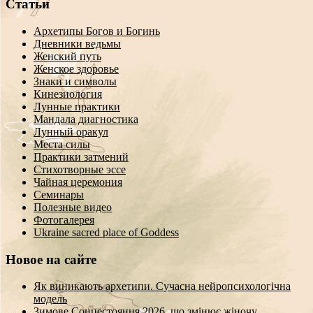
Статьи
Архетипы Богов и Богинь
Дневники ведьмы
Женский путь
Женское здоровье
Знаки и символы
Кинезиология
Лунные практики
Мандала диагностика
Лунный оракул
Места силы
Практики затмений
Стихотворные эссе
Чайная церемония
Семинары
Полезные видео
Фотогалерея
Ukraine sacred place of Goddess
Новое на сайте
Як виникають архетипи. Сучасна нейропсихологічна
модель
Зимове Сонцестояння 2026, що змінює жіночу