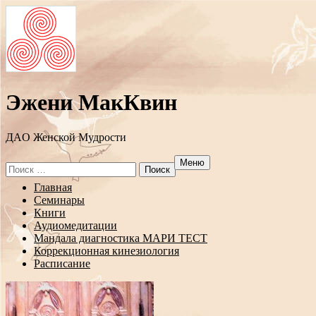
Эжени МакКвин
ДAO Женской Мудрости
Меню
Search
for:
Перейти
Главная
к
Семинары
содержанию
Книги
Аудиомедитации
Мандала диагностика МАРИ ТЕСТ
Коррекционная кинезиология
Расписание