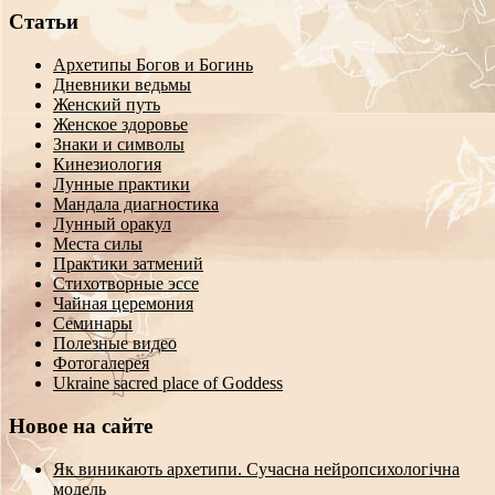
Статьи
Архетипы Богов и Богинь
Дневники ведьмы
Женский путь
Женское здоровье
Знаки и символы
Кинезиология
Лунные практики
Мандала диагностика
Лунный оракул
Места силы
Практики затмений
Стихотворные эссе
Чайная церемония
Семинары
Полезные видео
Фотогалерея
Ukraine sacred place of Goddess
Новое на сайте
Як виникають архетипи. Сучасна нейропсихологічна
модель