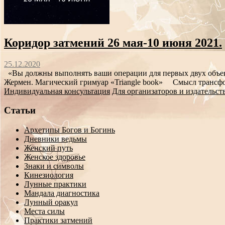
Коридор затмений 26 мая-10 июня 2021.
25.12.2020
«Вы должны выполнять ваши операции для первых двух объектов
Жермен. Магический гримуар «Triangle book» Смысл трансфо
Индивидуальная консультация
Для организаторов и издательст
Статьи
Архетипы Богов и Богинь
Дневники ведьмы
Женский путь
Женское здоровье
Знаки и символы
Кинезиология
Лунные практики
Мандала диагностика
Лунный оракул
Места силы
Практики затмений