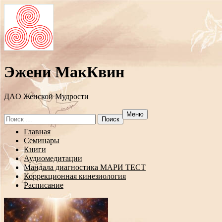
Эжени МакКвин
ДAO Женской Мудрости
Меню
Search
for:
Перейти
Главная
к
Семинары
содержанию
Книги
Аудиомедитации
Мандала диагностика МАРИ ТЕСТ
Коррекционная кинезиология
Расписание