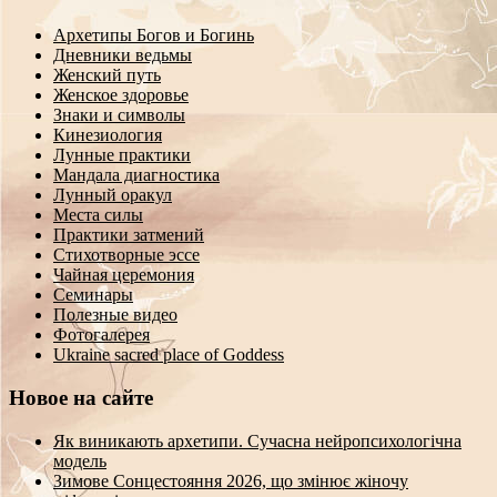
Архетипы Богов и Богинь
Дневники ведьмы
Женский путь
Женское здоровье
Знаки и символы
Кинезиология
Лунные практики
Мандала диагностика
Лунный оракул
Места силы
Практики затмений
Стихотворные эссе
Чайная церемония
Семинары
Полезные видео
Фотогалерея
Ukraine sacred place of Goddess
Новое на сайте
Як виникають архетипи. Сучасна нейропсихологічна
модель
Зимове Сонцестояння 2026, що змінює жіночу