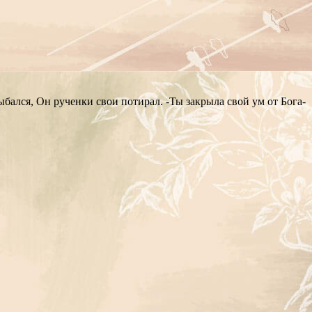
бался, Он рученки свои потирал. -Ты закрыла свой ум от Бога-