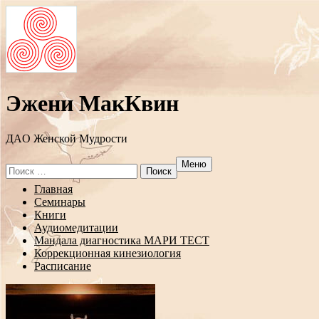
Эжени МакКвин
ДAO Женской Мудрости
Меню
Search
for:
Перейти
Главная
к
Семинары
содержанию
Книги
Аудиомедитации
Мандала диагностика МАРИ ТЕСТ
Коррекционная кинезиология
Расписание