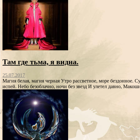
Там где тьма, я видна.
25.07.2017
Магия белая, магия черная Утро рассветное, море бездонное. С
испей. Небо безоблачно, ночи без звезд И улетел давно, Макош