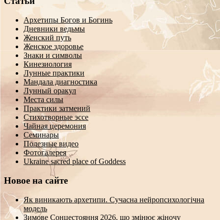
Статьи
Архетипы Богов и Богинь
Дневники ведьмы
Женский путь
Женское здоровье
Знаки и символы
Кинезиология
Лунные практики
Мандала диагностика
Лунный оракул
Места силы
Практики затмений
Стихотворные эссе
Чайная церемония
Семинары
Полезные видео
Фотогалерея
Ukraine sacred place of Goddess
Новое на сайте
Як виникають архетипи. Сучасна нейропсихологічна
модель
Зимове Сонцестояння 2026, що змінює жіночу