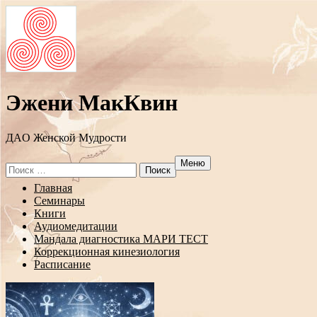
Эжени МакКвин
ДAO Женской Мудрости
Меню
Search
for:
Перейти
Главная
к
Семинары
содержанию
Книги
Аудиомедитации
Мандала диагностика МАРИ ТЕСТ
Коррекционная кинезиология
Расписание