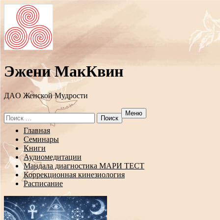
Эжени МакКвин
ДAO Женской Мудрости
Меню
Search
for:
Перейти
Главная
к
Семинары
содержанию
Книги
Аудиомедитации
Мандала диагностика МАРИ ТЕСТ
Коррекционная кинезиология
Расписание