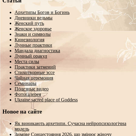
Статьи
Архетипы Богов и Богинь
Дневники ведьмы
Женский путь
Женское здоровье
Знаки и символы
Кинезиология
Лунные практики
Мандала диагностика
Лунный оракул
Места силы
Практики затмений
Стихотворные эссе
Чайная церемония
Семинары
Полезные видео
Фотогалерея
Ukraine sacred place of Goddess
Новое на сайте
Як виникають архетипи. Сучасна нейропсихологічна
модель
Зимове Сонцестояння 2026, що змінює жіночу