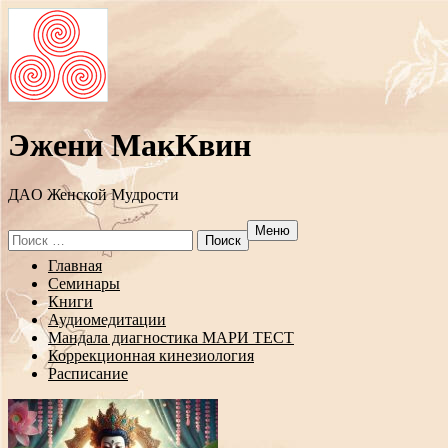
Эжени МакКвин
ДAO Женской Мудрости
Меню
Search
for:
Перейти
Главная
к
Семинары
содержанию
Книги
Аудиомедитации
Мандала диагностика МАРИ ТЕСТ
Коррекционная кинезиология
Расписание