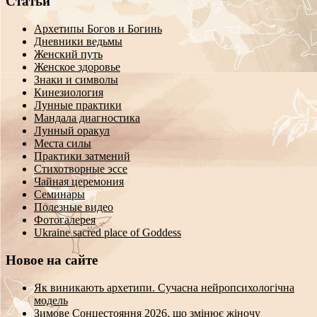
Статьи
Архетипы Богов и Богинь
Дневники ведьмы
Женский путь
Женское здоровье
Знаки и символы
Кинезиология
Лунные практики
Мандала диагностика
Лунный оракул
Места силы
Практики затмений
Стихотворные эссе
Чайная церемония
Семинары
Полезные видео
Фотогалерея
Ukraine sacred place of Goddess
Новое на сайте
Як виникають архетипи. Сучасна нейропсихологічна
модель
Зимове Сонцестояння 2026, що змінює жіночу