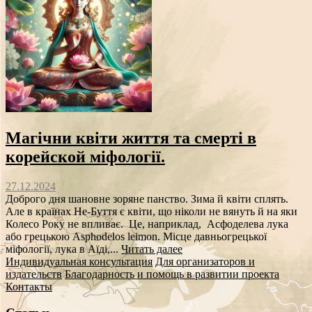
Магічни квіти життя та смерті в
корейской міфології.
27.12.2024
Доброго дня шановне зоряне панство. Зима й квіти сплять.
Але в країнах Не-Буття є квіти, що ніколи не вянуть й на яки
Колесо Року не впливає. Це, наприклад, Асфоделева лука
або грецькою Asphodelos leimon. Місце давньогрецької
міфології, лука в Аїді,...
Читать далее
Индивидуальная консультация
Для организаторов и
издательств
Благодарность и помощь в развитии проекта
Контакты