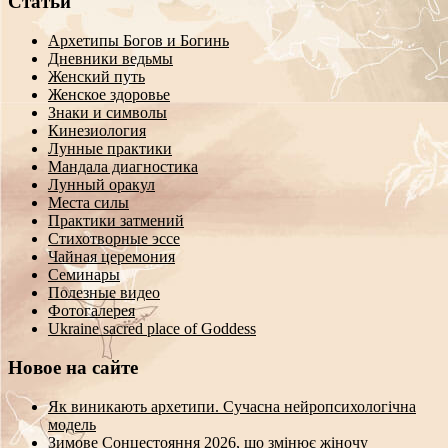
Статьи
Архетипы Богов и Богинь
Дневники ведьмы
Женский путь
Женское здоровье
Знаки и символы
Кинезиология
Лунные практики
Мандала диагностика
Лунный оракул
Места силы
Практики затмений
Стихотворные эссе
Чайная церемония
Семинары
Полезные видео
Фотогалерея
Ukraine sacred place of Goddess
Новое на сайте
Як виникають архетипи. Сучасна нейропсихологічна
модель
Зимове Сонцестояння 2026, що змінює жіночу