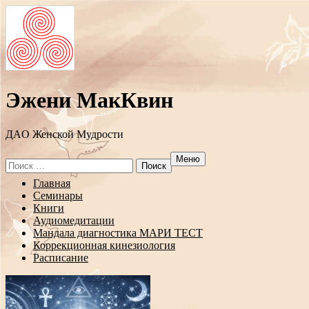
Эжени МакКвин
ДAO Женской Мудрости
Меню
Search
for:
Перейти
Главная
к
Семинары
содержанию
Книги
Аудиомедитации
Мандала диагностика МАРИ ТЕСТ
Коррекционная кинезиология
Расписание