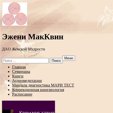
Эжени МакКвин
ДAO Женской Мудрости
Меню
Search
for:
Перейти
Главная
к
Семинары
содержанию
Книги
Аудиомедитации
Мандала диагностика МАРИ ТЕСТ
Коррекционная кинезиология
Расписание