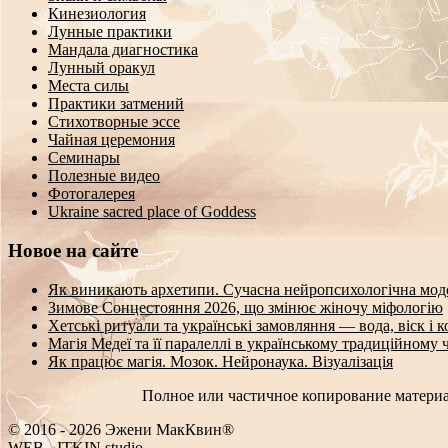
Кинезиология
Лунные практики
Мандала диагностика
Лунный оракул
Места силы
Практики затмений
Стихотворные эссе
Чайная церемония
Семинары
Полезные видео
Фотогалерея
Ukraine sacred place of Goddess
Новое на сайте
Як виникають архетипи. Сучасна нейропсихологічна мод
Зимове Сонцестояння 2026, що змінює жіночу міфологію
Хетські ритуали та українські замовляння — вода, віск і 
Магія Медеї та її паралеллі в українському традиційному 
Як працює магія. Мозок. Нейронаука. Візуалізація
Полное или частичное копирование материа
© 2016 - 2026 Эжени МакКвин®
WEB
-
ITKIN.studio