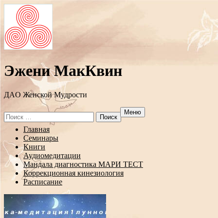
Эжени МакКвин
ДAO Женской Мудрости
Меню
Search
for:
Перейти
Главная
к
Семинары
содержанию
Книги
Аудиомедитации
Мандала диагностика МАРИ ТЕСТ
Коррекционная кинезиология
Расписание