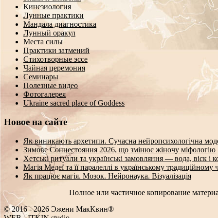
Кинезиология
Лунные практики
Мандала диагностика
Лунный оракул
Места силы
Практики затмений
Стихотворные эссе
Чайная церемония
Семинары
Полезные видео
Фотогалерея
Ukraine sacred place of Goddess
Новое на сайте
Як виникають архетипи. Сучасна нейропсихологічна мод
Зимове Сонцестояння 2026, що змінює жіночу міфологію
Хетські ритуали та українські замовляння — вода, віск і 
Магія Медеї та її паралеллі в українському традиційному 
Як працює магія. Мозок. Нейронаука. Візуалізація
Полное или частичное копирование материа
© 2016 - 2026 Эжени МакКвин®
WEB
-
ITKIN.studio