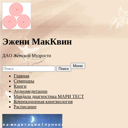
Эжени МакКвин
ДAO Женской Мудрости
Меню
Search
for:
Перейти
Главная
к
Семинары
содержанию
Книги
Аудиомедитации
Мандала диагностика МАРИ ТЕСТ
Коррекционная кинезиология
Расписание