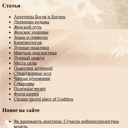
Статьи
Архетипы Богов и Богинь
Дневники ведьмы
Женский путь
Женское здоровье
Знаки и символы
Кинезиология
Лунные практики
Мандала диагностика
Лунный оракул
Места силы
Практики затмений
Стихотворные эссе
Чайная церемония
Семинары
Полезные видео
Фотогалерея
Ukraine sacred place of Goddess
Новое на сайте
Як виникають архетипи. Сучасна нейропсихологічна
модель