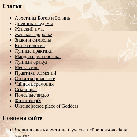
Статьи
Архетипы Богов и Богинь
Дневники ведьмы
Женский путь
Женское здоровье
Знаки и символы
Кинезиология
Лунные практики
Мандала диагностика
Лунный оракул
Места силы
Практики затмений
Стихотворные эссе
Чайная церемония
Семинары
Полезные видео
Фотогалерея
Ukraine sacred place of Goddess
Новое на сайте
Як виникають архетипи. Сучасна нейропсихологічна
модель