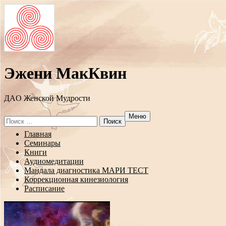
Эжени МакКвин
ДAO Женской Мудрости
Меню
Search
for:
Перейти
Главная
к
Семинары
содержанию
Книги
Аудиомедитации
Мандала диагностика МАРИ ТЕСТ
Коррекционная кинезиология
Расписание