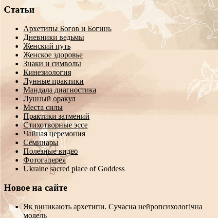
Статьи
Архетипы Богов и Богинь
Дневники ведьмы
Женский путь
Женское здоровье
Знаки и символы
Кинезиология
Лунные практики
Мандала диагностика
Лунный оракул
Места силы
Практики затмений
Стихотворные эссе
Чайная церемония
Семинары
Полезные видео
Фотогалерея
Ukraine sacred place of Goddess
Новое на сайте
Як виникають архетипи. Сучасна нейропсихологічна
модель