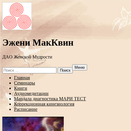
Эжени МакКвин
ДAO Женской Мудрости
Меню
Search
for:
Перейти
Главная
к
Семинары
содержанию
Книги
Аудиомедитации
Мандала диагностика МАРИ ТЕСТ
Коррекционная кинезиология
Расписание