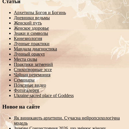
Статьи
Архетипы Богов и Богинь
Дневники ведьмы
Женский путь
Женское здоровье
Знаки и символы
Кинезиология
Лунные практики
Мандала диагностика
Лунный оракул
Места силы
Практики затмений
Стихотворные эссе
Чайная церемония
Семинары
Полезные видео
Фотогалерея
Ukraine sacred place of Goddess
Новое на сайте
Як виникають архетипи. Сучасна нейропсихологічна
модель
Зимове Сонцестояння 2026, що змінює жіночу