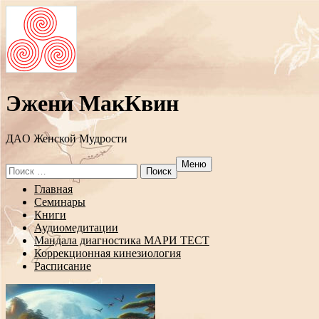
Эжени МакКвин
ДAO Женской Мудрости
Меню
Search
for:
Перейти
Главная
к
Семинары
содержанию
Книги
Аудиомедитации
Мандала диагностика МАРИ ТЕСТ
Коррекционная кинезиология
Расписание