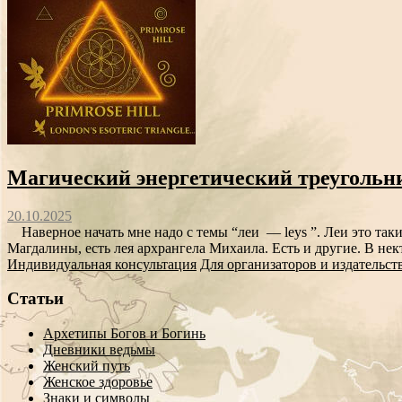
Магический энергетический треугольник
20.10.2025
Наверное начать мне надо с темы “леи — leys ”. Леи это так
Магдалины, есть лея архрангела Михаила. Есть и другие. В нек
Индивидуальная консультация
Для организаторов и издательст
Статьи
Архетипы Богов и Богинь
Дневники ведьмы
Женский путь
Женское здоровье
Знаки и символы