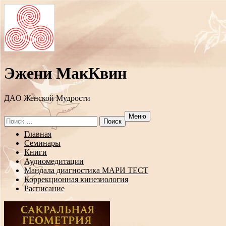
Эжени МакКвин
ДAO Женской Мудрости
Меню
Search
for:
Перейти
Главная
к
Семинары
содержанию
Книги
Аудиомедитации
Мандала диагностика МАРИ ТЕСТ
Коррекционная кинезиология
Расписание