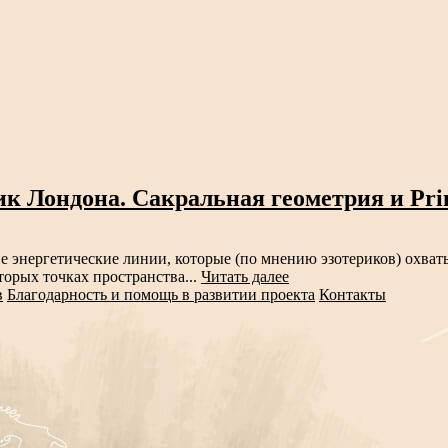
 Лондона. Сакральная геометрия и Primr
ие энергетические линии, которые (по мнению эзотериков) охва
торых точках пространства...
Читать далее
в
Благодарность и помощь в развитии проекта
Контакты