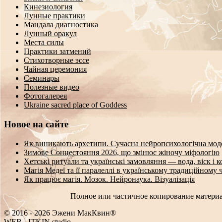
Кинезиология
Лунные практики
Мандала диагностика
Лунный оракул
Места силы
Практики затмений
Стихотворные эссе
Чайная церемония
Семинары
Полезные видео
Фотогалерея
Ukraine sacred place of Goddess
Новое на сайте
Як виникають архетипи. Сучасна нейропсихологічна мод
Зимове Сонцестояння 2026, що змінює жіночу міфологію
Хетські ритуали та українські замовляння — вода, віск і 
Магія Медеї та її паралеллі в українському традиційному 
Як працює магія. Мозок. Нейронаука. Візуалізація
Полное или частичное копирование материа
© 2016 - 2026 Эжени МакКвин®
WEB
-
ITKIN.studio