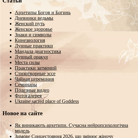
Статьи
Архетипы Богов и Богинь
Дневники ведьмы
Женский путь
Женское здоровье
Знаки и символы
Кинезиология
Лунные практики
Мандала диагностика
Лунный оракул
Места силы
Практики затмений
Стихотворные эссе
Чайная церемония
Семинары
Полезные видео
Фотогалерея
Ukraine sacred place of Goddess
Новое на сайте
Як виникають архетипи. Сучасна нейропсихологічна
модель
Зимове Сонцестояння 2026, що змінює жіночу