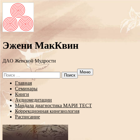
Эжени МакКвин
ДAO Женской Мудрости
Меню
Search
for:
Перейти
Главная
к
Семинары
содержанию
Книги
Аудиомедитации
Мандала диагностика МАРИ ТЕСТ
Коррекционная кинезиология
Расписание