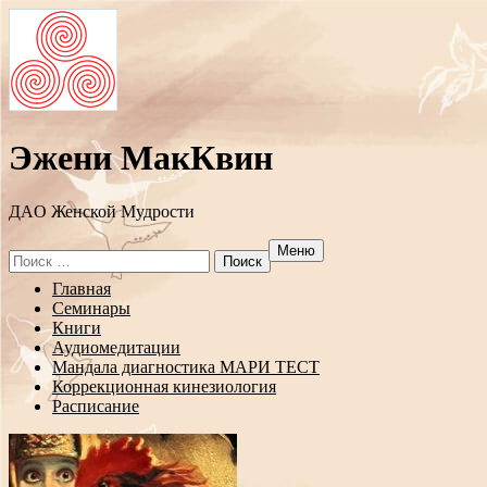
Эжени МакКвин
ДAO Женской Мудрости
Меню
Search
for:
Перейти
Главная
к
Семинары
содержанию
Книги
Аудиомедитации
Мандала диагностика МАРИ ТЕСТ
Коррекционная кинезиология
Расписание