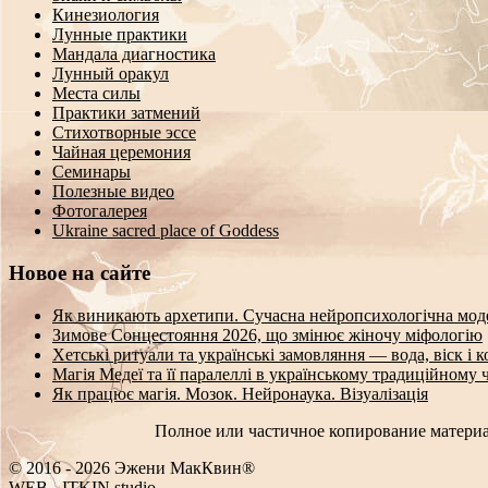
Кинезиология
Лунные практики
Мандала диагностика
Лунный оракул
Места силы
Практики затмений
Стихотворные эссе
Чайная церемония
Семинары
Полезные видео
Фотогалерея
Ukraine sacred place of Goddess
Новое на сайте
Як виникають архетипи. Сучасна нейропсихологічна мод
Зимове Сонцестояння 2026, що змінює жіночу міфологію
Хетські ритуали та українські замовляння — вода, віск і 
Магія Медеї та її паралеллі в українському традиційному 
Як працює магія. Мозок. Нейронаука. Візуалізація
Полное или частичное копирование материа
© 2016 - 2026 Эжени МакКвин®
WEB
-
ITKIN.studio