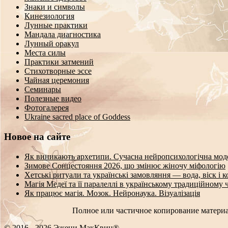
Знаки и символы
Кинезиология
Лунные практики
Мандала диагностика
Лунный оракул
Места силы
Практики затмений
Стихотворные эссе
Чайная церемония
Семинары
Полезные видео
Фотогалерея
Ukraine sacred place of Goddess
Новое на сайте
Як виникають архетипи. Сучасна нейропсихологічна мод
Зимове Сонцестояння 2026, що змінює жіночу міфологію
Хетські ритуали та українські замовляння — вода, віск і 
Магія Медеї та її паралеллі в українському традиційному 
Як працює магія. Мозок. Нейронаука. Візуалізація
Полное или частичное копирование материа
© 2016 - 2026 Эжени МакКвин®