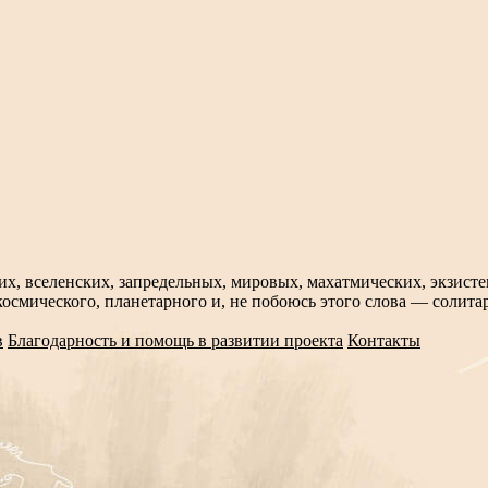
х, вселенских, запредельных, мировых, махатмических, экзис
космического, планетарного и, не побоюсь этого слова — солитар
в
Благодарность и помощь в развитии проекта
Контакты