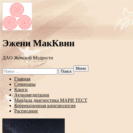
Эжени МакКвин
ДAO Женской Мудрости
Меню
Search
for:
Перейти
Главная
к
Семинары
содержанию
Книги
Аудиомедитации
Мандала диагностика МАРИ ТЕСТ
Коррекционная кинезиология
Расписание