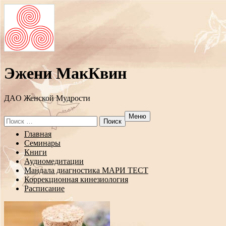
Эжени МакКвин
ДAO Женской Мудрости
Меню
Search
for:
Перейти
Главная
к
Семинары
содержанию
Книги
Аудиомедитации
Мандала диагностика МАРИ ТЕСТ
Коррекционная кинезиология
Расписание