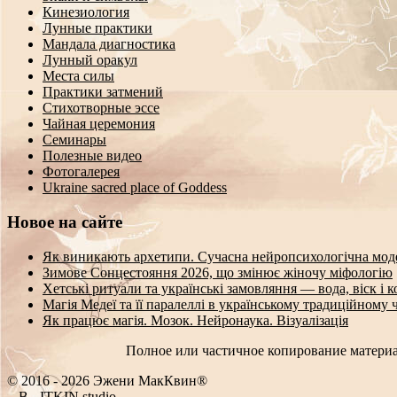
Кинезиология
Лунные практики
Мандала диагностика
Лунный оракул
Места силы
Практики затмений
Стихотворные эссе
Чайная церемония
Семинары
Полезные видео
Фотогалерея
Ukraine sacred place of Goddess
Новое на сайте
Як виникають архетипи. Сучасна нейропсихологічна мод
Зимове Сонцестояння 2026, що змінює жіночу міфологію
Хетські ритуали та українські замовляння — вода, віск і 
Магія Медеї та її паралеллі в українському традиційному 
Як працює магія. Мозок. Нейронаука. Візуалізація
Полное или частичное копирование материа
© 2016 - 2026 Эжени МакКвин®
SEO
-
ITKIN.studio