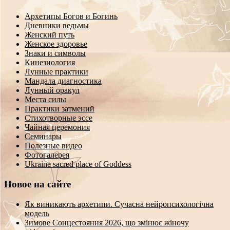
Архетипы Богов и Богинь
Дневники ведьмы
Женский путь
Женское здоровье
Знаки и символы
Кинезиология
Лунные практики
Мандала диагностика
Лунный оракул
Места силы
Практики затмений
Стихотворные эссе
Чайная церемония
Семинары
Полезные видео
Фотогалерея
Ukraine sacred place of Goddess
Новое на сайте
Як виникають архетипи. Сучасна нейропсихологічна
модель
Зимове Сонцестояння 2026, що змінює жіночу