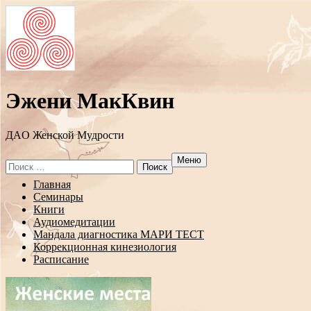
Эжени МакКвин
ДAO Женской Мудрости
Меню
Search
for:
Перейти
Главная
к
Семинары
содержанию
Книги
Аудиомедитации
Мандала диагностика МАРИ ТЕСТ
Коррекционная кинезиология
Расписание