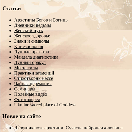
Статьи
Архетипы Богов и Богинь
Дневники ведьмы
Женский путь
Женское здоровье
Знаки и символы
Кинезиология
Лунные практики
Мандала диагностика
Лунный оракул
Места силы
Практики затмений
Стихотворные эссе
Чайная церемония
Семинары
Полезные видео
Фотогалерея
Ukraine sacred place of Goddess
Новое на сайте
Як виникають архетипи. Сучасна нейропсихологічна