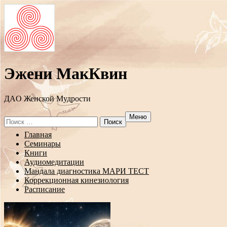
Эжени МакКвин
ДAO Женской Мудрости
Меню
Search
for:
Перейти
Главная
к
Семинары
содержанию
Книги
Аудиомедитации
Мандала диагностика МАРИ ТЕСТ
Коррекционная кинезиология
Расписание