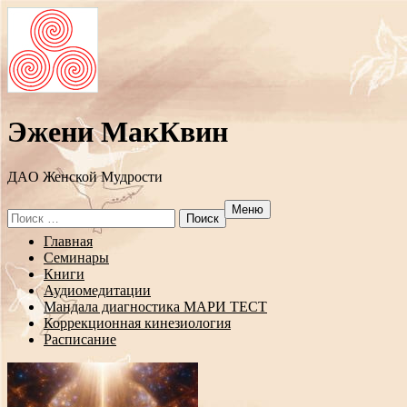
Эжени МакКвин
ДAO Женской Мудрости
Меню
Search
for:
Перейти
Главная
к
Семинары
содержанию
Книги
Аудиомедитации
Мандала диагностика МАРИ ТЕСТ
Коррекционная кинезиология
Расписание