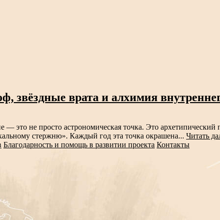
ф, звёздные врата и алхимия внутренне
 — это не просто астрономическая точка. Это архетипический п
кальному стержню». Каждый год эта точка окрашена...
Читать да
в
Благодарность и помощь в развитии проекта
Контакты