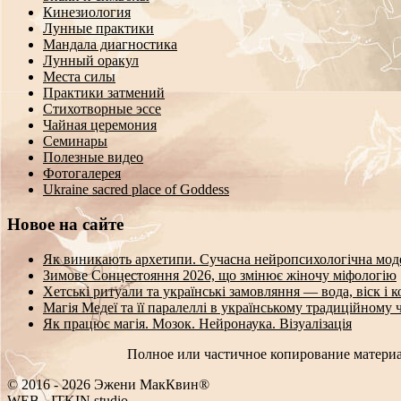
Кинезиология
Лунные практики
Мандала диагностика
Лунный оракул
Места силы
Практики затмений
Стихотворные эссе
Чайная церемония
Семинары
Полезные видео
Фотогалерея
Ukraine sacred place of Goddess
Новое на сайте
Як виникають архетипи. Сучасна нейропсихологічна мод
Зимове Сонцестояння 2026, що змінює жіночу міфологію
Хетські ритуали та українські замовляння — вода, віск і 
Магія Медеї та її паралеллі в українському традиційному 
Як працює магія. Мозок. Нейронаука. Візуалізація
Полное или частичное копирование материа
© 2016 - 2026 Эжени МакКвин®
WEB
-
ITKIN.studio