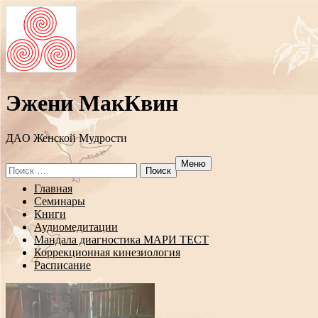
Эжени МакКвин
ДAO Женской Мудрости
Меню
Search
for:
Перейти
Главная
к
Семинары
содержанию
Книги
Аудиомедитации
Мандала диагностика МАРИ ТЕСТ
Коррекционная кинезиология
Расписание