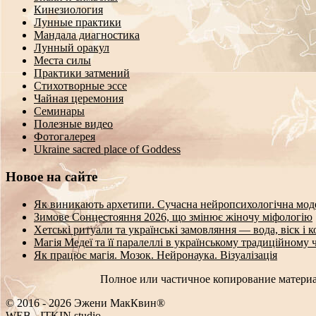
Кинезиология
Лунные практики
Мандала диагностика
Лунный оракул
Места силы
Практики затмений
Стихотворные эссе
Чайная церемония
Семинары
Полезные видео
Фотогалерея
Ukraine sacred place of Goddess
Новое на сайте
Як виникають архетипи. Сучасна нейропсихологічна мод
Зимове Сонцестояння 2026, що змінює жіночу міфологію
Хетські ритуали та українські замовляння — вода, віск і 
Магія Медеї та її паралеллі в українському традиційному 
Як працює магія. Мозок. Нейронаука. Візуалізація
Полное или частичное копирование материа
© 2016 - 2026 Эжени МакКвин®
_
EO
-
ITKIN.studio