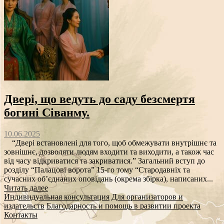
Двері, що ведуть до саду безсмертя
богині Сіванму.
10.06.2025
“Двері встановлені для того, щоб обмежувати внутрішнє та
зовнішнє, дозволяти людям входити та виходити, а також час
від часу відкриватися та закриватися.” Загальний вступ до
розділу “Палацові ворота” 15-го тому “Стародавніх та
сучасних об’єднаних оповідань (окрема збірка), написаних...
Читать далее
Индивидуальная консультация
Для организаторов и
издательств
Благодарность и помощь в развитии проекта
Контакты