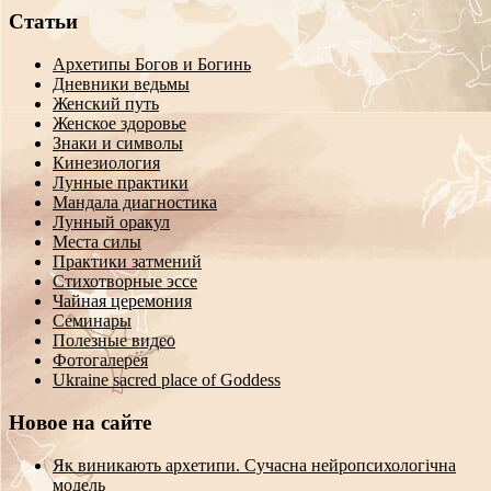
Статьи
Архетипы Богов и Богинь
Дневники ведьмы
Женский путь
Женское здоровье
Знаки и символы
Кинезиология
Лунные практики
Мандала диагностика
Лунный оракул
Места силы
Практики затмений
Стихотворные эссе
Чайная церемония
Семинары
Полезные видео
Фотогалерея
Ukraine sacred place of Goddess
Новое на сайте
Як виникають архетипи. Сучасна нейропсихологічна
модель