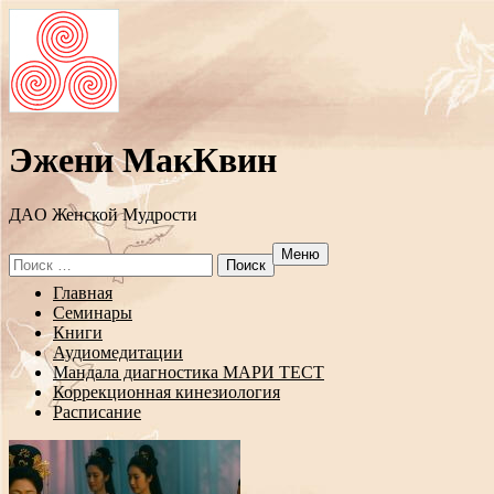
Эжени МакКвин
ДAO Женской Мудрости
Меню
Search
for:
Перейти
Главная
к
Семинары
содержанию
Книги
Аудиомедитации
Мандала диагностика МАРИ ТЕСТ
Коррекционная кинезиология
Расписание