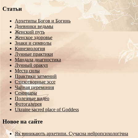
Статьи
Архетипы Богов и Богинь
Дневники ведьмы
Женский путь
Женское здоровье
Знаки и символы
Кинезиология
Лунные практики
Мандала диагностика
Лунный оракул
Места силы
Практики затмений
Стихотворные эссе
Чайная церемония
Семинары
Полезные видео
Фотогалерея
Ukraine sacred place of Goddess
Новое на сайте
Як виникають архетипи. Сучасна нейропсихологічна