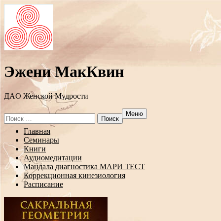
Эжени МакКвин
ДAO Женской Мудрости
Меню
Search
for:
Перейти
Главная
к
Семинары
содержанию
Книги
Аудиомедитации
Мандала диагностика МАРИ ТЕСТ
Коррекционная кинезиология
Расписание