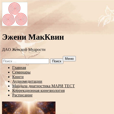
Эжени МакКвин
ДAO Женской Мудрости
Меню
Search
for:
Перейти
Главная
к
Семинары
содержанию
Книги
Аудиомедитации
Мандала диагностика МАРИ ТЕСТ
Коррекционная кинезиология
Расписание