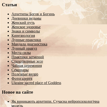
Статьи
Архетипы Богов и Богинь
Дневники ведьмы
Женский путь
Женское здоровье
Знаки и символы
Кинезиология
Лунные практики
Мандала диагностика
Лунный оракул
Места силы
Практики затмений
Стихотворные эссе
Чайная церемония
Семинары
Полезные видео
Фотогалерея
Ukraine sacred place of Goddess
Новое на сайте
Як виникають архетипи. Сучасна нейропсихологічна
модель