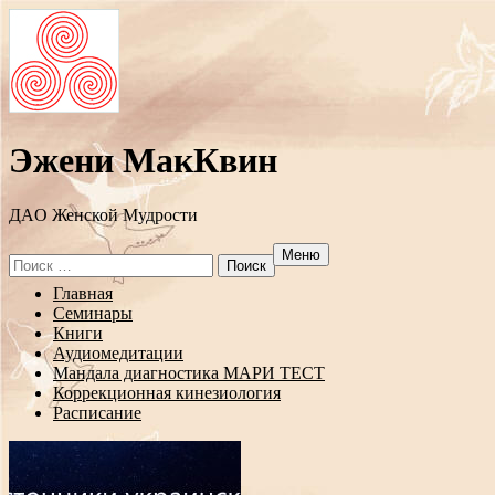
Эжени МакКвин
ДAO Женской Мудрости
Меню
Search
for:
Перейти
Главная
к
Семинары
содержанию
Книги
Аудиомедитации
Мандала диагностика МАРИ ТЕСТ
Коррекционная кинезиология
Расписание