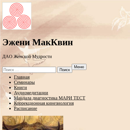
Эжени МакКвин
ДAO Женской Мудрости
Меню
Search
for:
Перейти
Главная
к
Семинары
содержанию
Книги
Аудиомедитации
Мандала диагностика МАРИ ТЕСТ
Коррекционная кинезиология
Расписание