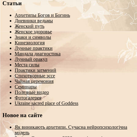
Статьи
Архетипы Богов и Богинь
Дневники ведьмы
Женский путь
Женское здоровье
Знаки и символы
Кинезиология
Лунные практики
Мандала диагностика
Лунный оракул
Места силы
Практики затмений
Стихотворные эссе
Чайная церемония
Семинары
Полезные видео
Фотогалерея
Ukraine sacred place of Goddess
Новое на сайте
Як виникають архетипи. Сучасна нейропсихологічна
модель