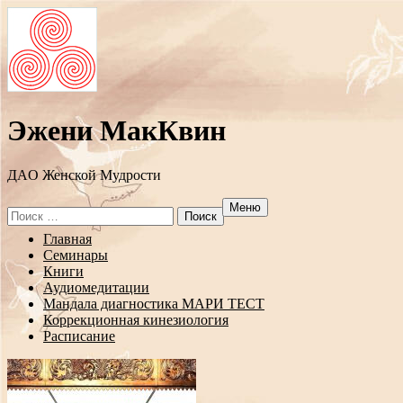
Эжени МакКвин
ДAO Женской Мудрости
Меню
Search
for:
Перейти
Главная
к
Семинары
содержанию
Книги
Аудиомедитации
Мандала диагностика МАРИ ТЕСТ
Коррекционная кинезиология
Расписание