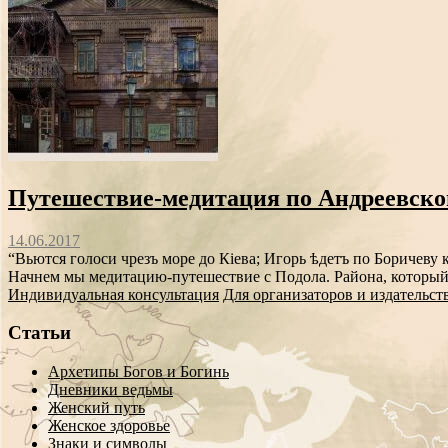
Путешествие-медитация по Андреевском
14.06.2017
“Вьются голоси чрезъ море до Кіева; Игорь ѣдетъ по Боричеву
Начнем мы медитацию-путешествие с Подола. Района, который 
Индивидуальная консультация
Для организаторов и издательст
Статьи
Архетипы Богов и Богинь
Дневники ведьмы
Женский путь
Женское здоровье
Знаки и символы