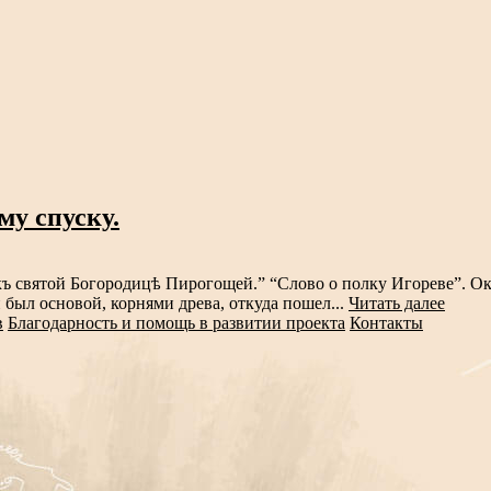
у спуску.
 къ святой Богородицѣ Пирогощей.” “Слово о полку Игореве”. О
был основой, корнями древа, откуда пошел...
Читать далее
в
Благодарность и помощь в развитии проекта
Контакты