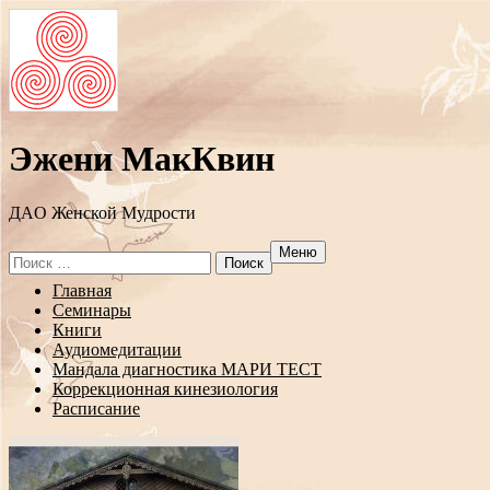
Эжени МакКвин
ДAO Женской Мудрости
Меню
Search
for:
Перейти
Главная
к
Семинары
содержанию
Книги
Аудиомедитации
Мандала диагностика МАРИ ТЕСТ
Коррекционная кинезиология
Расписание