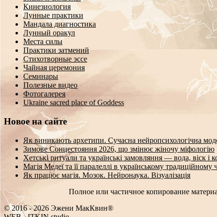
Кинезиология
Лунные практики
Мандала диагностика
Лунный оракул
Места силы
Практики затмений
Стихотворные эссе
Чайная церемония
Семинары
Полезные видео
Фотогалерея
Ukraine sacred place of Goddess
Новое на сайте
Як виникають архетипи. Сучасна нейропсихологічна мод
Зимове Сонцестояння 2026, що змінює жіночу міфологію
Хетські ритуали та українські замовляння — вода, віск і 
Магія Медеї та її паралеллі в українському традиційному 
Як працює магія. Мозок. Нейронаука. Візуалізація
Полное или частичное копирование материа
© 2016 - 2026 Эжени МакКвин®
WEB
-
ITKIN.studio