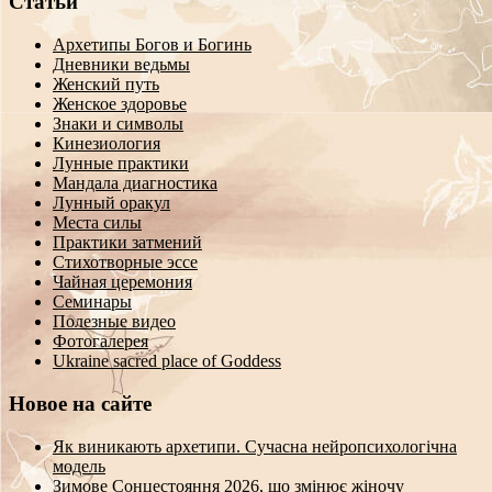
Статьи
Архетипы Богов и Богинь
Дневники ведьмы
Женский путь
Женское здоровье
Знаки и символы
Кинезиология
Лунные практики
Мандала диагностика
Лунный оракул
Места силы
Практики затмений
Стихотворные эссе
Чайная церемония
Семинары
Полезные видео
Фотогалерея
Ukraine sacred place of Goddess
Новое на сайте
Як виникають архетипи. Сучасна нейропсихологічна
модель
Зимове Сонцестояння 2026, що змінює жіночу