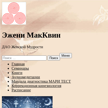
Эжени МакКвин
ДAO Женской Мудрости
Меню
Search
for:
Перейти
Главная
к
Семинары
содержанию
Книги
Аудиомедитации
Мандала диагностика МАРИ ТЕСТ
Коррекционная кинезиология
Расписание