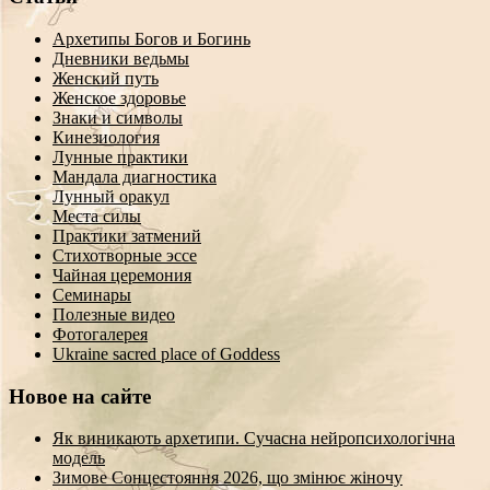
Архетипы Богов и Богинь
Дневники ведьмы
Женский путь
Женское здоровье
Знаки и символы
Кинезиология
Лунные практики
Мандала диагностика
Лунный оракул
Места силы
Практики затмений
Стихотворные эссе
Чайная церемония
Семинары
Полезные видео
Фотогалерея
Ukraine sacred place of Goddess
Новое на сайте
Як виникають архетипи. Сучасна нейропсихологічна
модель
Зимове Сонцестояння 2026, що змінює жіночу