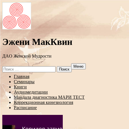
Эжени МакКвин
ДAO Женской Мудрости
Меню
Search
for:
Перейти
Главная
к
Семинары
содержанию
Книги
Аудиомедитации
Мандала диагностика МАРИ ТЕСТ
Коррекционная кинезиология
Расписание