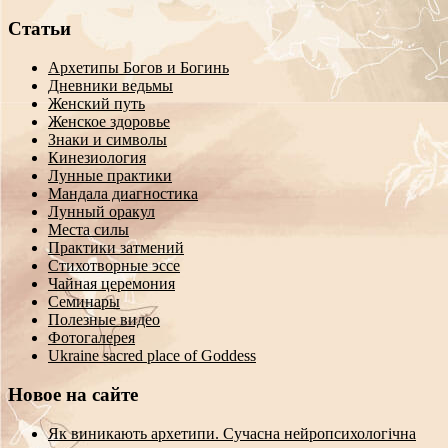
Статьи
Архетипы Богов и Богинь
Дневники ведьмы
Женский путь
Женское здоровье
Знаки и символы
Кинезиология
Лунные практики
Мандала диагностика
Лунный оракул
Места силы
Практики затмений
Стихотворные эссе
Чайная церемония
Семинары
Полезные видео
Фотогалерея
Ukraine sacred place of Goddess
Новое на сайте
Як виникають архетипи. Сучасна нейропсихологічна