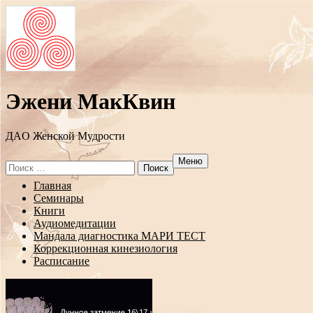
Эжени МакКвин
ДAO Женской Мудрости
Меню
Search
for:
Перейти
Главная
к
Семинары
содержанию
Книги
Аудиомедитации
Мандала диагностика МАРИ ТЕСТ
Коррекционная кинезиология
Расписание