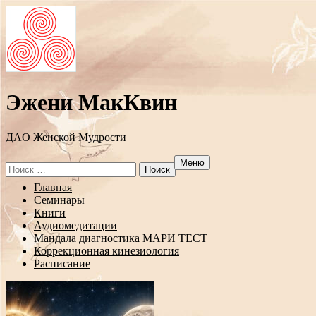
Эжени МакКвин
ДAO Женской Мудрости
Меню
Search
for:
Перейти
Главная
к
Семинары
содержанию
Книги
Аудиомедитации
Мандала диагностика МАРИ ТЕСТ
Коррекционная кинезиология
Расписание