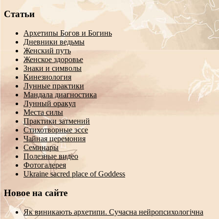
Статьи
Архетипы Богов и Богинь
Дневники ведьмы
Женский путь
Женское здоровье
Знаки и символы
Кинезиология
Лунные практики
Мандала диагностика
Лунный оракул
Места силы
Практики затмений
Стихотворные эссе
Чайная церемония
Семинары
Полезные видео
Фотогалерея
Ukraine sacred place of Goddess
Новое на сайте
Як виникають архетипи. Сучасна нейропсихологічна