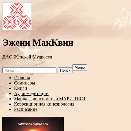
Эжени МакКвин
ДAO Женской Мудрости
Меню
Search
for:
Перейти
Главная
к
Семинары
содержанию
Книги
Аудиомедитации
Мандала диагностика МАРИ ТЕСТ
Коррекционная кинезиология
Расписание