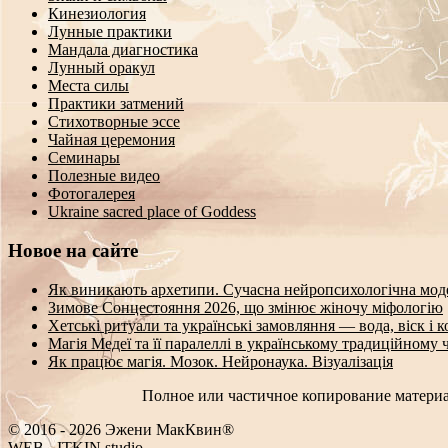
Кинезиология
Лунные практики
Мандала диагностика
Лунный оракул
Места силы
Практики затмений
Стихотворные эссе
Чайная церемония
Семинары
Полезные видео
Фотогалерея
Ukraine sacred place of Goddess
Новое на сайте
Як виникають архетипи. Сучасна нейропсихологічна мод
Зимове Сонцестояння 2026, що змінює жіночу міфологію
Хетські ритуали та українські замовляння — вода, віск і 
Магія Медеї та її паралеллі в українському традиційному 
Як працює магія. Мозок. Нейронаука. Візуалізація
Полное или частичное копирование материа
© 2016 - 2026 Эжени МакКвин®
WEB
-
ITKIN.studio