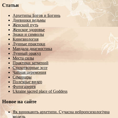
Статьи
Архетипы Богов и Богинь
Дневники ведьмы
Женский путь
Женское здоровье
Знаки и символы
Кинезиология
Лунные практики
Мандала диагностика
Лунный оракул
Места силы
Практики затмений
Стихотворные эссе
Чайная церемония
Семинары
Полезные видео
Фотогалерея
Ukraine sacred place of Goddess
Новое на сайте
Як виникають архетипи. Сучасна нейропсихологічна
модель