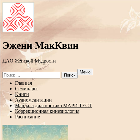
Эжени МакКвин
ДAO Женской Мудрости
Меню
Search
for:
Перейти
Главная
к
Семинары
содержанию
Книги
Аудиомедитации
Мандала диагностика МАРИ ТЕСТ
Коррекционная кинезиология
Расписание