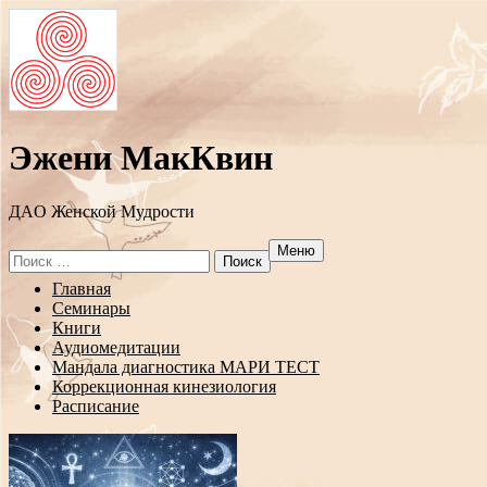
Эжени МакКвин
ДAO Женской Мудрости
Меню
Search
for:
Перейти
Главная
к
Семинары
содержанию
Книги
Аудиомедитации
Мандала диагностика МАРИ ТЕСТ
Коррекционная кинезиология
Расписание