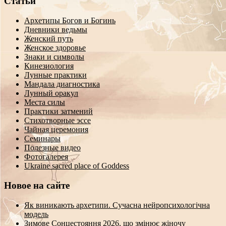
Статьи
Архетипы Богов и Богинь
Дневники ведьмы
Женский путь
Женское здоровье
Знаки и символы
Кинезиология
Лунные практики
Мандала диагностика
Лунный оракул
Места силы
Практики затмений
Стихотворные эссе
Чайная церемония
Семинары
Полезные видео
Фотогалерея
Ukraine sacred place of Goddess
Новое на сайте
Як виникають архетипи. Сучасна нейропсихологічна
модель
Зимове Сонцестояння 2026, що змінює жіночу