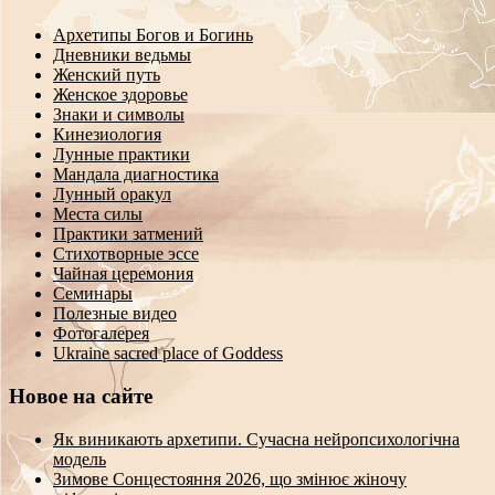
Архетипы Богов и Богинь
Дневники ведьмы
Женский путь
Женское здоровье
Знаки и символы
Кинезиология
Лунные практики
Мандала диагностика
Лунный оракул
Места силы
Практики затмений
Стихотворные эссе
Чайная церемония
Семинары
Полезные видео
Фотогалерея
Ukraine sacred place of Goddess
Новое на сайте
Як виникають архетипи. Сучасна нейропсихологічна
модель
Зимове Сонцестояння 2026, що змінює жіночу