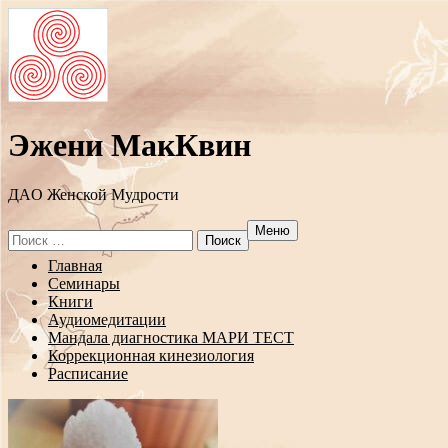
Эжени МакКвин
ДAO Женской Мудрости
Меню
Search
for:
Перейти
Главная
к
Семинары
содержанию
Книги
Аудиомедитации
Мандала диагностика МАРИ ТЕСТ
Коррекционная кинезиология
Расписание