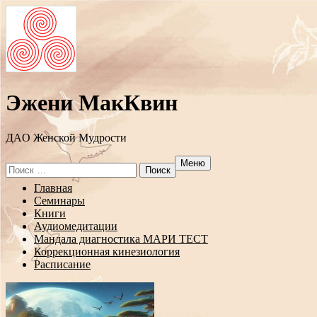
Эжени МакКвин
ДAO Женской Мудрости
Меню
Search
for:
Перейти
Главная
к
Семинары
содержанию
Книги
Аудиомедитации
Мандала диагностика МАРИ ТЕСТ
Коррекционная кинезиология
Расписание