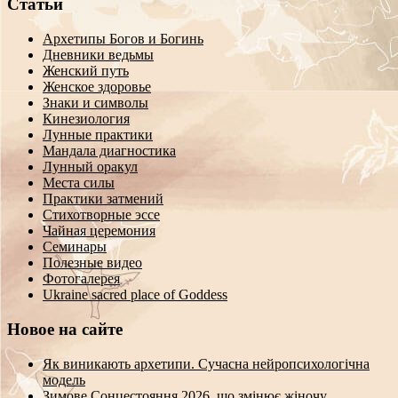
Статьи
Архетипы Богов и Богинь
Дневники ведьмы
Женский путь
Женское здоровье
Знаки и символы
Кинезиология
Лунные практики
Мандала диагностика
Лунный оракул
Места силы
Практики затмений
Стихотворные эссе
Чайная церемония
Семинары
Полезные видео
Фотогалерея
Ukraine sacred place of Goddess
Новое на сайте
Як виникають архетипи. Сучасна нейропсихологічна
модель
Зимове Сонцестояння 2026, що змінює жіночу