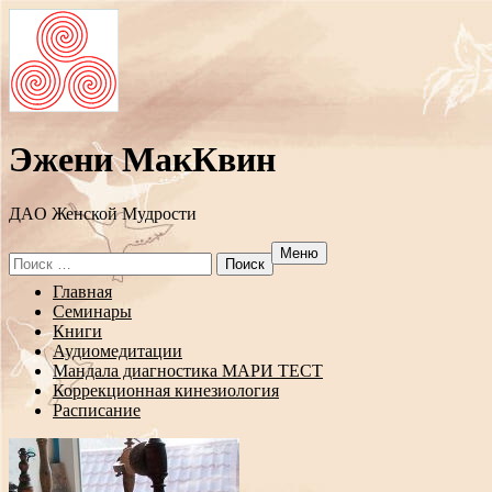
Эжени МакКвин
ДAO Женской Мудрости
Меню
Search
for:
Перейти
Главная
к
Семинары
содержанию
Книги
Аудиомедитации
Мандала диагностика МАРИ ТЕСТ
Коррекционная кинезиология
Расписание