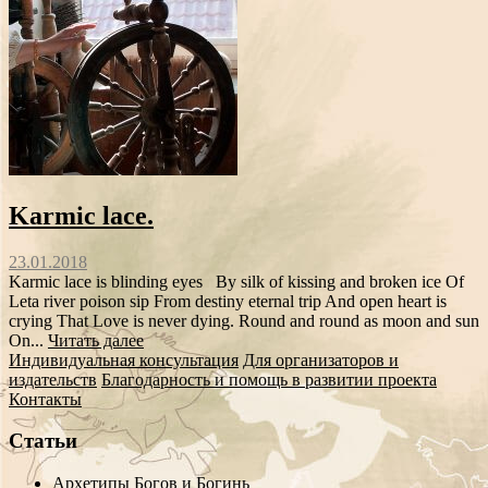
Karmic lace.
23.01.2018
Karmic lace is blinding eyes By silk of kissing and broken ice Of
Leta river poison sip From destiny eternal trip And open heart is
crying That Love is never dying. Round and round as moon and sun
On...
Читать далее
Индивидуальная консультация
Для организаторов и
издательств
Благодарность и помощь в развитии проекта
Контакты
Статьи
Архетипы Богов и Богинь