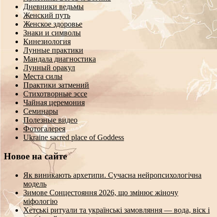
Дневники ведьмы
Женский путь
Женское здоровье
Знаки и символы
Кинезиология
Лунные практики
Мандала диагностика
Лунный оракул
Места силы
Практики затмений
Стихотворные эссе
Чайная церемония
Семинары
Полезные видео
Фотогалерея
Ukraine sacred place of Goddess
Новое на сайте
Як виникають архетипи. Сучасна нейропсихологічна
модель
Зимове Сонцестояння 2026, що змінює жіночу
міфологію
Хетські ритуали та українські замовляння — вода, віск і