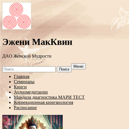
Эжени МакКвин
ДAO Женской Мудрости
Меню
Search
for:
Перейти
Главная
к
Семинары
содержанию
Книги
Аудиомедитации
Мандала диагностика МАРИ ТЕСТ
Коррекционная кинезиология
Расписание