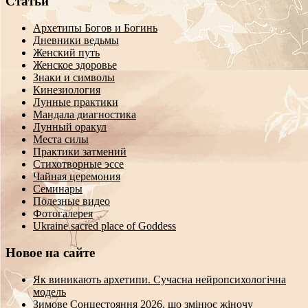
Статьи
Архетипы Богов и Богинь
Дневники ведьмы
Женский путь
Женское здоровье
Знаки и символы
Кинезиология
Лунные практики
Мандала диагностика
Лунный оракул
Места силы
Практики затмений
Стихотворные эссе
Чайная церемония
Семинары
Полезные видео
Фотогалерея
Ukraine sacred place of Goddess
Новое на сайте
Як виникають архетипи. Сучасна нейропсихологічна
модель
Зимове Сонцестояння 2026, що змінює жіночу