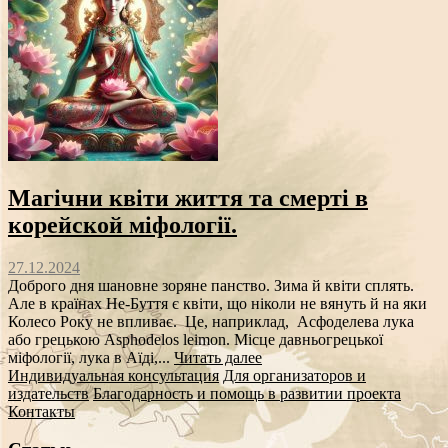
Магічни квіти життя та смерті в
корейской міфології.
27.12.2024
Доброго дня шановне зоряне панство. Зима й квіти сплять.
Але в країнах Не-Буття є квіти, що ніколи не вянуть й на яки
Колесо Року не впливає. Це, наприклад, Асфоделева лука
або грецькою Asphodelos leimon. Місце давньогрецької
міфології, лука в Аїді,...
Читать далее
Индивидуальная консультация
Для организаторов и
издательств
Благодарность и помощь в развитии проекта
Контакты