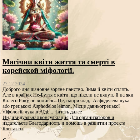
Магічни квіти життя та смерті в
корейской міфології.
27.12.2024
Доброго дня шановне зоряне панство. Зима й квіти сплять.
Але в країнах Не-Буття є квіти, що ніколи не вянуть й на яки
Колесо Року не впливає. Це, наприклад, Асфоделева лука
або грецькою Asphodelos leimon. Місце давньогрецької
міфології, лука в Аїді,...
Читать далее
Индивидуальная консультация
Для организаторов и
издательств
Благодарность и помощь в развитии проекта
Контакты