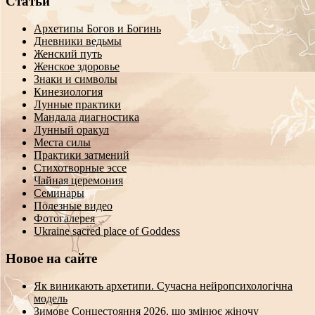
Статьи
Архетипы Богов и Богинь
Дневники ведьмы
Женский путь
Женское здоровье
Знаки и символы
Кинезиология
Лунные практики
Мандала диагностика
Лунный оракул
Места силы
Практики затмений
Стихотворные эссе
Чайная церемония
Семинары
Полезные видео
Фотогалерея
Ukraine sacred place of Goddess
Новое на сайте
Як виникають архетипи. Сучасна нейропсихологічна
модель
Зимове Сонцестояння 2026, що змінює жіночу