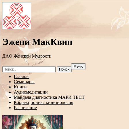
Эжени МакКвин
ДAO Женской Мудрости
Меню
Search
for:
Перейти
Главная
к
Семинары
содержанию
Книги
Аудиомедитации
Мандала диагностика МАРИ ТЕСТ
Коррекционная кинезиология
Расписание