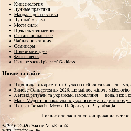
Кинезиология
Лунные практики
Мандала диагностика
Лунный оракул
Места силы
Практики затмений
Стихотворные эссе
Чайная церемония
Семинары
Полезные видео
Фотогалерея
Ukraine sacred place of Goddess
Новое на сайте
Як виникають архетипи. Сучасна нейропсихологічна мод
Зимове Сонцестояння 2026, що змінює жіночу міфологію
Хетські ритуали та українські замовляння — вода, віск і 
Магія Медеї та її паралеллі в українському традиційному 
Як працює магія. Мозок. Нейронаука. Візуалізація
Полное или частичное копирование материа
© 2016 - 2026 Эжени МакКвин®
SE
-
-
ITKIN.studio