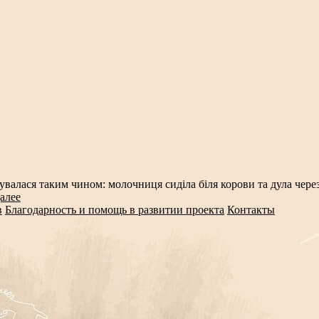
 таким чином: молочниця сиділа біля корови та дула через р
алее
в
Благодарность и помощь в развитии проекта
Контакты