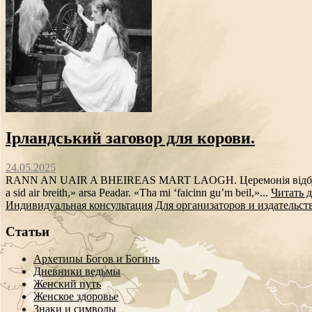
Ірландський заговор для корови.
24.05.2025
RANN AN UAIR A BHEIREAS MART LAOGH. Церемонія відбувалася
a sid air breith,» arsa Peadar. «Tha mi ‘faicinn gu’m beil,»...
Читать д
Индивидуальная консультация
Для организаторов и издательст
Статьи
Архетипы Богов и Богинь
Дневники ведьмы
Женский путь
Женское здоровье
Знаки и символы