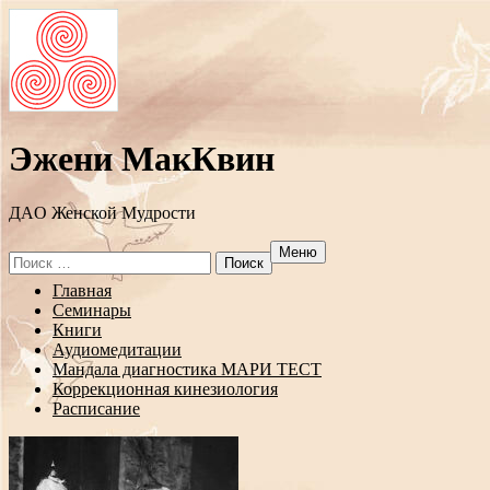
Эжени МакКвин
ДAO Женской Мудрости
Меню
Search
for:
Перейти
Главная
к
Семинары
содержанию
Книги
Аудиомедитации
Мандала диагностика МАРИ ТЕСТ
Коррекционная кинезиология
Расписание