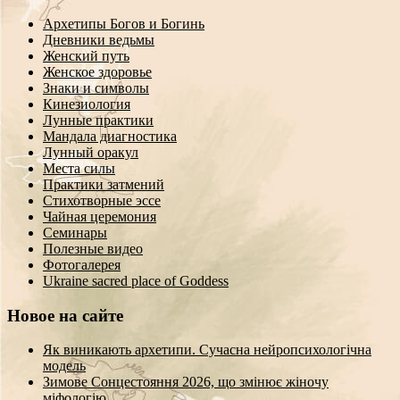
Архетипы Богов и Богинь
Дневники ведьмы
Женский путь
Женское здоровье
Знаки и символы
Кинезиология
Лунные практики
Мандала диагностика
Лунный оракул
Места силы
Практики затмений
Стихотворные эссе
Чайная церемония
Семинары
Полезные видео
Фотогалерея
Ukraine sacred place of Goddess
Новое на сайте
Як виникають архетипи. Сучасна нейропсихологічна
модель
Зимове Сонцестояння 2026, що змінює жіночу
міфологію