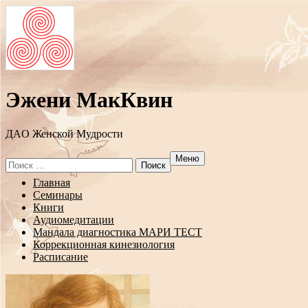
Эжени МакКвин
ДAO Женской Мудрости
Меню
Search
for:
Перейти
Главная
к
Семинары
содержанию
Книги
Аудиомедитации
Мандала диагностика МАРИ ТЕСТ
Коррекционная кинезиология
Расписание