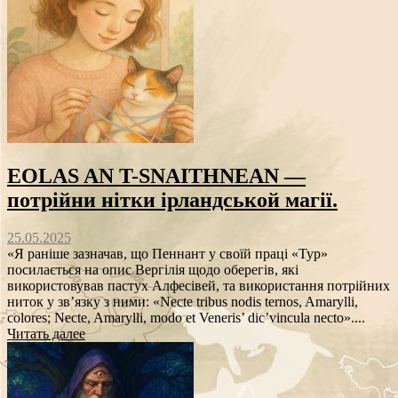
EOLAS AN T-SNAITHNEAN —
потрійни нітки ірландськой магії.
25.05.2025
«Я раніше зазначав, що Пеннант у своїй праці «Тур»
посилається на опис Вергілія щодо оберегів, які
використовував пастух Алфесівей, та використання потрійних
ниток у зв’язку з ними: «Necte tribus nodis ternos, Amarylli,
colores; Necte, Amarylli, modo et Veneris’ dic’vincula necto»....
Читать далее