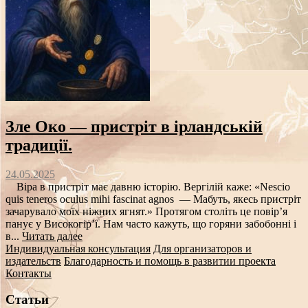
Зле Око — пристріт в ірландській
традиції.
24.05.2025
Віра в пристріт має давню історію. Вергілій каже: «Nescio
quis teneros oculus mihi fascinat agnos — Мабуть, якесь пристріт
зачарувало моїх ніжних ягнят.» Протягом століть це повір’я
панує у Високогір’ї. Нам часто кажуть, що горяни забобонні і
в...
Читать далее
Индивидуальная консультация
Для организаторов и
издательств
Благодарность и помощь в развитии проекта
Контакты
Статьи