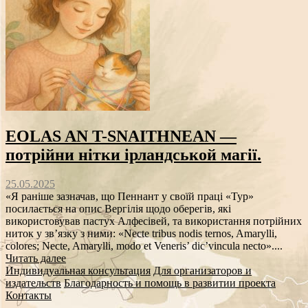
EOLAS AN T-SNAITHNEAN —
потрійни нітки ірландськой магії.
25.05.2025
«Я раніше зазначав, що Пеннант у своїй праці «Тур»
посилається на опис Вергілія щодо оберегів, які
використовував пастух Алфесівей, та використання потрійних
ниток у зв’язку з ними: «Necte tribus nodis ternos, Amarylli,
colores; Necte, Amarylli, modo et Veneris’ dic’vincula necto»....
Читать далее
Индивидуальная консультация
Для организаторов и
издательств
Благодарность и помощь в развитии проекта
Контакты