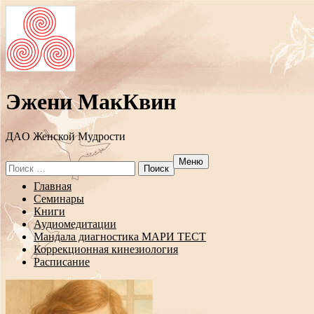
Эжени МакКвин
ДAO Женской Мудрости
Меню
Search
for:
Перейти
Главная
к
Семинары
содержанию
Книги
Аудиомедитации
Мандала диагностика МАРИ ТЕСТ
Коррекционная кинезиология
Расписание