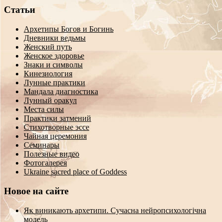
Статьи
Архетипы Богов и Богинь
Дневники ведьмы
Женский путь
Женское здоровье
Знаки и символы
Кинезиология
Лунные практики
Мандала диагностика
Лунный оракул
Места силы
Практики затмений
Стихотворные эссе
Чайная церемония
Семинары
Полезные видео
Фотогалерея
Ukraine sacred place of Goddess
Новое на сайте
Як виникають архетипи. Сучасна нейропсихологічна
модель